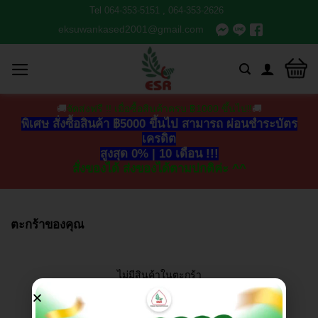
Tel
064-353-5151
,
064-353-2626
eksuwankased2001@gmail.com
🚚
จัดส่งฟรี !! เมื่อซื้อสินค้าครบ ฿1000 ขึ้นไป‼
🚚
พิเศษ สั่งซื้อสินค้า ฿5000 ขึ้นไป สามารถ ผ่อนชำระบัตร
เครดิต
สูงสุด 0% | 10 เดือน !!!
สั่งของได้ ส่งของได้ตามปกติค่ะ ^^
ตะกร้าของคุณ
ไม่มีสินค้าในตะกร้า
กลับสู่หน้าร้านค้า