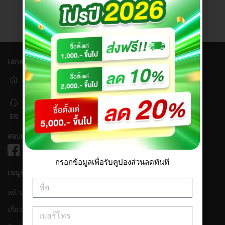
เอกสุวรรณเกษตร
241/11 หมู่ 17 ถ.กาญจนาภิเษก แขวง
ศาลาธรรมสพน์ เขตทวีวัฒนา กรุงเทพมหานคร 10170
064-353-5151 หรือ 064-353-2626
eksuwanased2001@gmail.com
สอบถามข้อมูลเพิ่มเติม
กรอกข้อมูลเพื่อรับคูปองส่วนลดทันที
เมนูทั้งหมด
หน้าแรก
เกี่ยวกับเรา