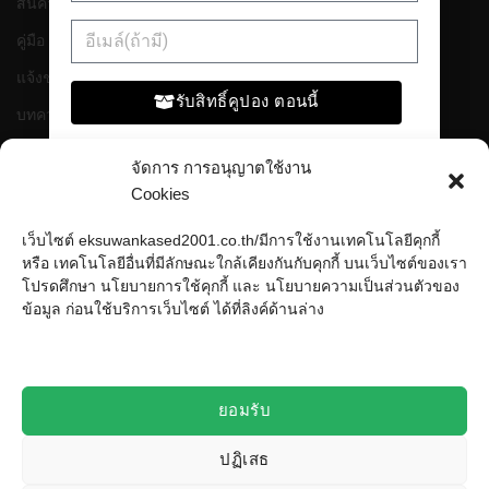
สินค้า
คู่มือ
แจ้งชำระเงิน
รับสิทธิ์คูปอง ตอนนี้
บทความ
ติดต่อ
จัดการ การอนุญาตใช้งาน
Cookies
สถิติเว็บไซต์
เว็บไซต์ eksuwankased2001.co.th/มีการใช้งานเทคโนโลยีคุกกี้
หรือ เทคโนโลยีอื่นที่มีลักษณะใกล้เคียงกันกับคุกกี้ บนเว็บไซต์ของเรา
หน้าที่เข้าชม
993,817 ครั้ง
โปรดศึกษา นโยบายการใช้คุกกี้ และ นโยบายความเป็นส่วนตัวของ
ผู้ชมทั้งหมด
993,817 ครั้ง
ข้อมูล ก่อนใช้บริการเว็บไซต์ ได้ที่ลิงค์ด้านล่าง
เปิดบริษัท
10 ก.ค. 2527
เปิดร้านออนไลน์
25 ม.ค. 2558
ร้านค้าอัพเดท
29 มิ.ย. 2562
ยอมรับ
ปฏิเสธ