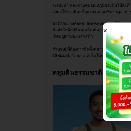
ระเหยน้ำ และควบคุมอุณหภูมิของดินให้คงท
ส่งผลให้รากพืชแข็งแรงและดูดซึมธาตุอาหารไ
ข้อดีอีกอย่างคือพลาสติกคลุมดินช่วยให้ผลผล
ข้อจำกัดคือมีต้นทุนเริ่มต้นสูงกว่าวัสดุธรร
เกิดปัญหาขยะพลาสติก
สำหรับผู้ที่ต้องการติดตั้งพลาสติกคลุมดินใ
20 ซม.
เพื่อยึดพลาสติกไม่ให้ยกตัวเวลาลมแร
คลุมดินธรรมชาติ vs พลาสต