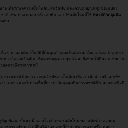
มานานเพื่อรักษาความชื้นในดิน ลดวัชพืช และควบคุมอุณหภูมิของแปลง
ุธรรมชาติ เช่น ฟาง แกลบ หรือเศษพืช และวิธีสมัยใหม่ที่ใช้
พลาสติกคลุมดิน
่างกัน
น ๆ มาคลุมดิน เป็นวิธีที่ต้นทุนต่ำและเป็นมิตรต่อสิ่งแวดล้อม วัสดุเหล่า
วยปรับปรุงโครงสร้างดิน เพิ่มความอุดมสมบูรณ์ และยังช่วยให้ดินร่วนซุยมาก
งการลดการพึ่งพาสารเคมี
ดุธรรมชาติ คือการควบคุมวัชพืชอาจไม่ดีเท่าที่ควร เมื่อฟางหรือเศษพืช
ช้แรงงานมาก และในบางพื้นที่การหาวัสดุคลุมดินธรรมชาติก็ไม่สะดวกหรือมี
ดุที่ถูกพัฒนาขึ้นมาเพื่อตอบโจทย์เกษตรสมัยใหม่ พลาสติกช่วยควบคุม
ม่สามารถผ่านลงไปที่ดินได้ นอกจากนี้ยังช่วยรักษาความชื้น ลดการ