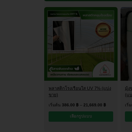
้ำ PE เกรด A ยอด
พลาสติกโรงเรือนใส UV 7% (แบ่ง
มุ้
)
ขาย)
(แบ
฿
–
29,440.00
฿
เริ่มต้น
386.00
฿
–
21,669.00
฿
เริ่
อกรูปแบบ
เลือกรูปแบบ