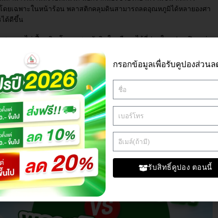
ี่ โดยเฉพาะในหน้าร้อน พลาสติกคลุมดินสามารถลดอุณหภูมิได้หลายองศา
ด้ดีขึ้น
ิตสะอาด ไม่เปื้อนดิน โดยเฉพาะผักกินใบหรือผลไม้ที่ปลูกในแปลงเปิด แต่
มชาติ และเมื่อหมดอายุการใช้งานต้องจัดการกำจัดอย่างเหมาะสมเพื่อไม่ให้
กรอกข้อมูลเพื่อรับคูปองส่วนล
ห้แน่นและใช้งานได้นานขึ้น แนะนำให้ใช้
หมุดปักพลาสติกกันหญ้า ขนาด
ง
ิกคลุมดิน
รับสิทธิ์คูปอง ตอนนี้