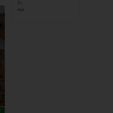
ดิน
สรุป