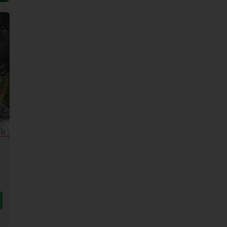
พลาสติกโรงเรือนใส UV 7% (แบ่ง
มุ้งขาวกันแมลงโรงเรื
ขาย)
(แบบยกม้วน)
เริ่มต้น
386.00
฿
–
21,669.00
฿
เริ่มต้น
1,815.00
฿
–
1
เลือกรูปแบบ
เลือกรูปแบ