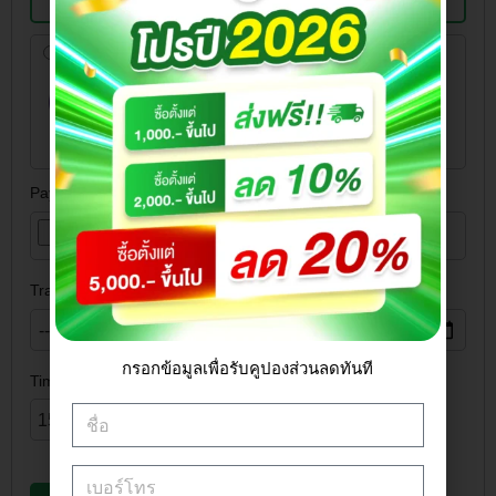
BANK NAME
ไทยพาณิชย์
ACCOUNT NO.
439-124435-3
ACCOUNT
บริษัท เอกสุวรรณเกษตร(2001)
NAME
จำกัด
Payment Slip
*
Transfer Date
*
กรอกข้อมูลเพื่อรับคูปองส่วนลดทันที
Time
*