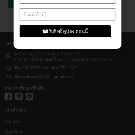
ยืนยันการชำระเงิน
รับสิทธิ์คูปอง ตอนนี้
เอกสุวรรณเกษตร
241/11 หมู่ 17 ถ.กาญจนาภิเษก แขวง
ศาลาธรรมสพน์ เขตทวีวัฒนา กรุงเทพมหานคร 10170
064-353-5151 หรือ 064-353-2626
eksuwanased2001@gmail.com
สอบถามข้อมูลเพิ่มเติม
เมนูทั้งหมด
หน้าแรก
เกี่ยวกับเรา