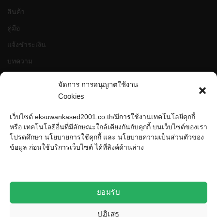
สินค้า
คู่มือ
แจ้งชำระเงิน
บทความ
ติดต่อ
จัดการ การอนุญาตใช้งาน
Cookies
สถิติเว็บไซต์
เว็บไซต์ eksuwankased2001.co.th/มีการใช้งานเทคโนโลยีคุกกี้
หรือ เทคโนโลยีอื่นที่มีลักษณะใกล้เคียงกันกับคุกกี้ บนเว็บไซต์ของเรา
หน้าที่เข้าชม
993,817 ครั้ง
โปรดศึกษา นโยบายการใช้คุกกี้ และ นโยบายความเป็นส่วนตัวของ
ผู้ชมทั้งหมด
993,817 ครั้ง
ข้อมูล ก่อนใช้บริการเว็บไซต์ ได้ที่ลิงค์ด้านล่าง
เปิดบริษัท
10 ก.ค. 2527
เปิดร้านออนไลน์
25 ม.ค. 2558
ร้านค้าอัพเดท
29 มิ.ย. 2562
ยอมรับ
ปฏิเสธ