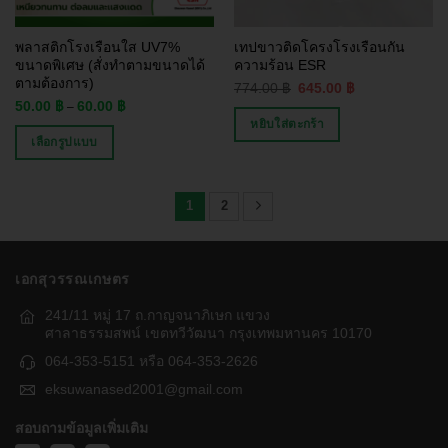
พลาสติกโรงเรือนใส UV7%
เทปขาวติดโครงโรงเรือนกัน
ขนาดพิเศษ (สั่งทำตามขนาดได้
ความร้อน ESR
ตามต้องการ)
774.00
฿
645.00
฿
50.00
฿
60.00
฿
–
หยิบใส่ตะกร้า
เลือกรูปแบบ
1
2
เอกสุวรรณเกษตร
241/11 หมู่ 17 ถ.กาญจนาภิเษก แขวง
ศาลาธรรมสพน์ เขตทวีวัฒนา กรุงเทพมหานคร 10170
064-353-5151 หรือ 064-353-2626
eksuwanased2001@gmail.com
สอบถามข้อมูลเพิ่มเติม