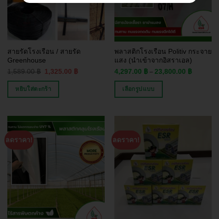
สายรัดโรงเรือน / สายรัด
พลาสติกโรงเรือน Politiv กระจาย
Greenhouse
แสง (นำเข้าจากอิสราเอล)
1,589.00
฿
1,325.00
฿
4,297.00
฿
23,800.00
฿
–
หยิบใส่ตะกร้า
เลือกรูปแบบ
ลดราคา!
ลดราคา!