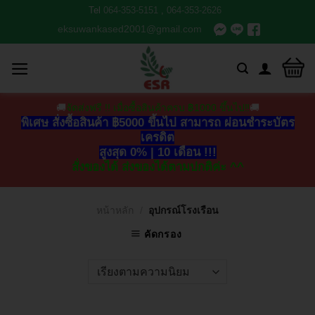
Tel
064-353-5151
,
064-353-2626
eksuwankased2001@gmail.com
🚚
จัดส่งฟรี !! เมื่อซื้อสินค้าครบ ฿1000 ขึ้นไป‼
🚚
พิเศษ สั่งซื้อสินค้า ฿5000 ขึ้นไป สามารถ ผ่อนชำระบัตร
เครดิต
สูงสุด 0% | 10 เดือน !!!
สั่งของได้ ส่งของได้ตามปกติค่ะ ^^
หน้าหลัก
/
อุปกรณ์โรงเรือน
คัดกรอง