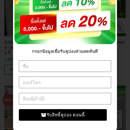
มุ้งกันแมลงโรงเรือน 32 ตา มุ้ง
สแลนกรองแสง ตาข่ายพรางแสง
ขาวกันแมลง เกรด A รับประกัน
เกรด A 50-80% หลายขนาด
กรอกข้อมูลเพื่อรับคูปองส่วนลดทันที
2 ปี
347.00
฿
8,550.00
฿
–
1,815.00
฿
19,794.00
฿
–
เลือกรูปแบบ
เลือกรูปแบบ
ลดราคา!
ลดราคา!
รับสิทธิ์คูปอง ตอนนี้