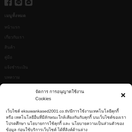
เมนูทั้งหมด
หน้าแรก
เกี่ยวกับเรา
สินค้า
คู่มือ
แจ้งชำระเงิน
บทความ
ติดต่อ
จัดการ การอนุญาตใช้งาน
Cookies
สถิติเว็บไซต์
เว็บไซต์ eksuwankased2001.co.th/มีการใช้งานเทคโนโลยีคุกกี้
หรือ เทคโนโลยีอื่นที่มีลักษณะใกล้เคียงกันกับคุกกี้ บนเว็บไซต์ของเรา
หน้าที่เข้าชม
993,817 ครั้ง
โปรดศึกษา นโยบายการใช้คุกกี้ และ นโยบายความเป็นส่วนตัวของ
ผู้ชมทั้งหมด
993,817 ครั้ง
ข้อมูล ก่อนใช้บริการเว็บไซต์ ได้ที่ลิงค์ด้านล่าง