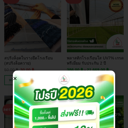
สปริงล็อคในรางยึดโรงเรือน
พลาสติกโรงเรือนใส UV7% เกรด
(สปริงล็อควาย)
พรีเมี่ยม รับประกัน 2 ปี
50.00
฿
30.00
฿
386.00
฿
21,669.00
฿
–
หยิบใส่ตะกร้า
เลือกรูปแบบ
ลดราคา!
ลดราคา!