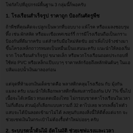
โฟกัสไปที่อุปกรณ์พื้นฐาน 3 กลุ่มนี้ก็พอครับ
1.
โรงเรือนสำเร็จรูป ราคาถูก ป้องกันศัตรูพืช
ถ้าพืชที่คุณคิดจะปลูกเป็นพวกที่บอบบาง แพ้โรค หรือแมลงชอบรุม
ทึ้ง เช่น ผักสลัด หรือมะเขือเทศเชอร์รี่ การมีโรงเรือนถือเป็นเกราะ
ป้องกันที่ดีมากครับ แต่สำหรับมือใหม่หัดขับ อย่าเพิ่งไปจ้างช่างมา
ขึ้นโครงเหล็กถาวรหมดเป็นหมื่นเป็นแสนนะครับ แนะนำให้ลองเริ่ม
จาก โรงเรือนสำเร็จรูป ขนาดเล็ก หรือพวกโรงเรือนถอดประกอบที่
ใช้ท่อ PVC หรือเหล็กแป๊บเบาๆ ราคาหลักร้อยถึงหลักพันต้นๆ ในแอ
ปส้มแอปน้ำเงินมาลองก่อน
แต่จุดที่ห้ามงกเงินเด็ดขาดคือ พลาสติกคลุมโรงเรือน กับ มุ้งกัน
แมลง ครับ แนะนำให้เลือกพลาสติกที่ผสมสารป้องกัน UV 7% ขึ้นไป
เนื้อจะได้เหนียว ทนแดดเมืองไทย ไม่กรอบขาดคาโรงเรือนในเวลา
ไม่กี่เดือน ส่วนมุ้งก็เลือกแบบความถี่ 32 ตาไปเลย พวกเพลี้ยไฟตัว
แสบจะได้บินลอดเข้ามาไม่ได้ ลงทุนกับสองสิ่งนี้ให้ดีตั้งแต่แรก จะ
ช่วยเซฟเงินในกระเป๋าไม่ต้องรื้อทำใหม่บ่อยๆ ครับ
2.
ระบบรดน้ำต้นไม้ อัตโนมัติ ช่วยเซฟแรงและเวลา