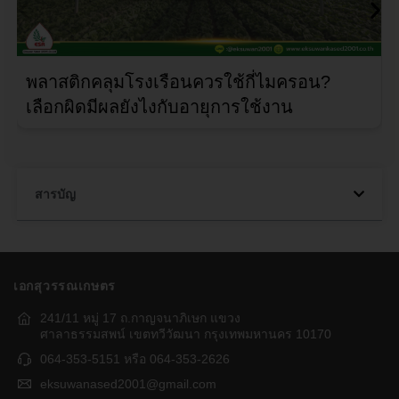
พลาสติกคลุมโรงเรือนควรใช้กี่ไมครอน?
เลือกผิดมีผลยังไงกับอายุการใช้งาน
สารบัญ
เอกสุวรรณเกษตร
241/11 หมู่ 17 ถ.กาญจนาภิเษก แขวง
ศาลาธรรมสพน์ เขตทวีวัฒนา กรุงเทพมหานคร 10170
064-353-5151 หรือ 064-353-2626
eksuwanased2001@gmail.com