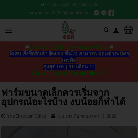
Tel
064-353-5151
,
064-353-2626
eksuwankased2001@gmail.com
🚚
จัดส่งฟรี !! เมื่อซื้อสินค้าครบ ฿1000 ขึ้นไป‼
🚚
พิเศษ สั่งซื้อสินค้า ฿5000 ขึ้นไป สามารถ ผ่อนชำระบัตร
เครดิต
สูงสุด 0% | 10 เดือน !!!
สั่งของได้ ส่งของได้ตามปกติค่ะ ^^
ฟาร์มขนาดเล็กควรเริ่มจาก
อุปกรณ์อะไรบ้าง งบน้อยก็ทำได้
โดย
Eksuwan Office
เผนแพร่เมื่อ
พฤษภาคม 16, 2026