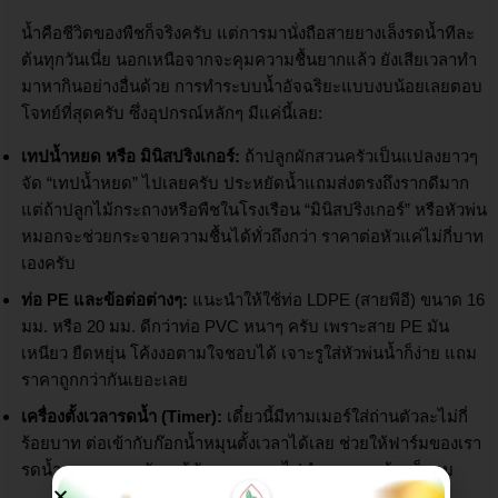
น้ำคือชีวิตของพืชก็จริงครับ แต่การมานั่งถือสายยางเล็งรดน้ำทีละ
ต้นทุกวันเนี่ย นอกเหนือจากจะคุมความชื้นยากแล้ว ยังเสียเวลาทำ
มาหากินอย่างอื่นด้วย การทำระบบน้ำอัจฉริยะแบบงบน้อยเลยตอบ
โจทย์ที่สุดครับ ซึ่งอุปกรณ์หลักๆ มีแค่นี้เลย:
เทปน้ำหยด หรือ มินิสปริงเกอร์:
ถ้าปลูกผักสวนครัวเป็นแปลงยาวๆ
จัด “เทปน้ำหยด” ไปเลยครับ ประหยัดน้ำแถมส่งตรงถึงรากดีมาก
แต่ถ้าปลูกไม้กระถางหรือพืชในโรงเรือน “มินิสปริงเกอร์” หรือหัวพ่น
หมอกจะช่วยกระจายความชื้นได้ทั่วถึงกว่า ราคาต่อหัวแค่ไม่กี่บาท
เองครับ
ท่อ PE และข้อต่อต่างๆ:
แนะนำให้ใช้ท่อ LDPE (สายพีอี) ขนาด 16
มม. หรือ 20 มม. ดีกว่าท่อ PVC หนาๆ ครับ เพราะสาย PE มัน
เหนียว ยืดหยุ่น โค้งงอตามใจชอบได้ เจาะรูใส่หัวพ่นน้ำก็ง่าย แถม
ราคาถูกกว่ากันเยอะเลย
เครื่องตั้งเวลารดน้ำ (Timer):
เดี๋ยวนี้มีทามเมอร์ใส่ถ่านตัวละไม่กี่
ร้อยบาท ต่อเข้ากับก๊อกน้ำหมุนตั้งเวลาได้เลย ช่วยให้ฟาร์มของเรา
รดน้ำตรงเวลาทุกวัน แม้ตัวเราจะออกไปทำงานนอกบ้านก็ตาม