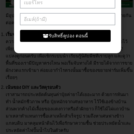
มีอุปกรณ์ครบแล้ว มาดูทริคบริหารจัดการเงินไม่ให้งบบานปลายกัน
ต่อครับ
เริ่มจากจุดเล็กๆ แล้วค่อยขยายสเกล
รับสิทธิ์คูปอง ตอนนี้
ความผิดพลาดส่วนใหญ่ของมือใหม่คือใจร้อน ซื้ออุปกรณ์มารอไว้
เพียบ สุดท้ายใช้ไม่หมด แนะนำให้เริ่มจาก 1 โรงเรือน หรือ 1-2
แปลงดูก่อนครับ เพื่อเช็กระบบน้ำ เรียนรู้นิสัยพืชที่เราปลูก และดูว่า
พื้นที่ของเรามีปัญหาตรงไหน พอเริ่มจับทางได้ มีรายได้จากการขาย
ผักงวดแรกเข้ามา ค่อยเอากำไรตรงนั้นมาซื้อของขยายฟาร์มเพิ่มขึ้น
เรื่อยๆ
เน้นของ DIY และวัสดุรอบตัว
เราสามารถประหยัดต้นทุนค่าปุ๋ยค่ายาได้เยอะมาก ด้วยการหันมา
ทำ น้ำหมักชีวภาพ หรือ ปุ๋ยหมักจากเศษอาหาร ไว้ใช้เองข้างบ้าน
ส่วนพวกค้างไม้เลื้อยของแตงกวาหรือถั่วฝักยาว ก็ใช้ไม้ไผ่แถวบ้าน
มาเหลาทำแทนการซื้อเสาเหล็กสำเร็จรูป รวมถึงหาเศษฟางข้าว
แกลบดิบ มาคลุมหน้าดินไว้เพื่อรักษาความชื้น ช่วยประหยัดน้ำและ
ประหยัดค่าไฟปั๊มน้ำไปในตัวครับ