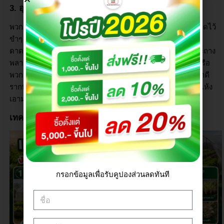
3.
อุปกรณ์เตรียมดินและภาชนะปลูก
พวกจอบ เสียม คราด เล็กๆ เอาไว้พรวนดินผสมปุ๋ยอันนี้ต้องมีติดไว้
ขำๆ อยู่แล้ว แต่ทริคเด็ดสำหรับคนพื้นที่น้อย เช่น ทำฟาร์มบน
ดาดฟ้า หรือข้างบ้านทาวน์เฮาส์ แล้วไม่อยากเปลืองเงินซื้อกระถาง
พลาสติกแพงๆ แนะนำให้เปลี่ยนมาใช้ “ถุงปลูกต้นไม้แสนดี” หรือ
พวกกระสอบปลูกผักดูครับ ราคาถูกกว่ากระถางเยอะ ระบายน้ำดี
รากพืชเดินสะดวก ไม่เน่า แถมทนแดดทนฝน ใช้เสร็จซักตากแห้ง
เอามาวนใช้ใหม่ได้หลายรอบเลย
เทคนิคทำฟาร์มงบน้อย ให้ได้ผลผลิตสูง
กรอกข้อมูลเพื่อรับคูปองส่วนลดทันที