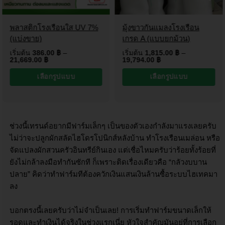
พลาสติกโรงเรือนใส UV 7%
มุ้งขาวกันแมลงโรงเรือน
(แบ่งขาย)
เกรด A (แบบยกม้วน)
เริ่มต้น
386.00
฿
–
เริ่มต้น
1,815.00
฿
–
21,669.00
฿
19,794.00
฿
เลือกรูปแบบ
เลือกรูปแบบ
ช่วงนี้เทรนด์อยากมีฟาร์มเล็กๆ เป็นของตัวเองกำลังมาแรงเลยครับ
ไม่ว่าจะปลูกผักสลัดไฮโดรโปนิกส์หลังบ้าน ทำโรงเรือนเมล่อน หรือ
จัดแปลงผักสวนครัวอินทรีย์กินเอง แต่เชื่อไหมครับว่าร้อยทั้งร้อยที่
ยังไม่กล้าลงมือทำกันซักที ก็เพราะติดเรื่องเดียวคือ “กลัวงบบาน
ปลาย” คิดว่าทำฟาร์มทีต้องควักเงินแสนเงินล้านซื้อระบบไฮเทคมา
ลง
บอกตรงนี้เลยครับว่าไม่จำเป็นเลย! การเริ่มทำฟาร์มขนาดเล็กให้
รอดและทำเงินได้จริงในช่วงแรกเนี่ย หัวใจสำคัญมันอยู่ที่การเลือก