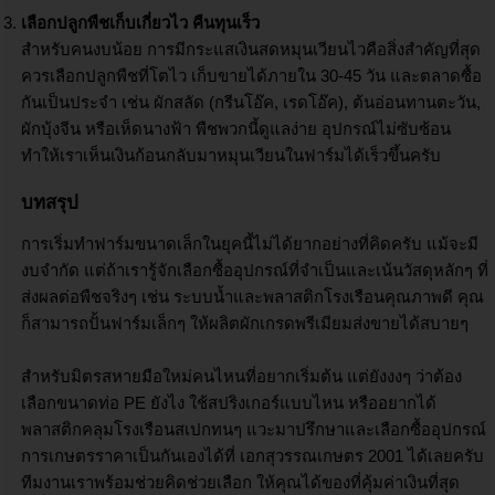
เลือกปลูกพืชเก็บเกี่ยวไว คืนทุนเร็ว
สำหรับคนงบน้อย การมีกระแสเงินสดหมุนเวียนไวคือสิ่งสำคัญที่สุด
ควรเลือกปลูกพืชที่โตไว เก็บขายได้ภายใน 30-45 วัน และตลาดซื้อ
กันเป็นประจำ เช่น ผักสลัด (กรีนโอ๊ค, เรดโอ๊ค), ต้นอ่อนทานตะวัน,
ผักบุ้งจีน หรือเห็ดนางฟ้า พืชพวกนี้ดูแลง่าย อุปกรณ์ไม่ซับซ้อน
ทำให้เราเห็นเงินก้อนกลับมาหมุนเวียนในฟาร์มได้เร็วขึ้นครับ
บทสรุป
การเริ่มทำฟาร์มขนาดเล็กในยุคนี้ไม่ได้ยากอย่างที่คิดครับ แม้จะมี
งบจำกัด แต่ถ้าเรารู้จักเลือกซื้ออุปกรณ์ที่จำเป็นและเน้นวัสดุหลักๆ ที่
ส่งผลต่อพืชจริงๆ เช่น ระบบน้ำและพลาสติกโรงเรือนคุณภาพดี คุณ
ก็สามารถปั้นฟาร์มเล็กๆ ให้ผลิตผักเกรดพรีเมียมส่งขายได้สบายๆ
สำหรับมิตรสหายมือใหม่คนไหนที่อยากเริ่มต้น แต่ยังงงๆ ว่าต้อง
เลือกขนาดท่อ PE ยังไง ใช้สปริงเกอร์แบบไหน หรืออยากได้
พลาสติกคลุมโรงเรือนสเปกทนๆ แวะมาปรึกษาและเลือกซื้ออุปกรณ์
การเกษตรราคาเป็นกันเองได้ที่ เอกสุวรรณเกษตร 2001 ได้เลยครับ
ทีมงานเราพร้อมช่วยคิดช่วยเลือก ให้คุณได้ของที่คุ้มค่าเงินที่สุด