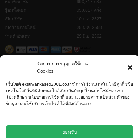
หน้าที่เข้าชม
993,817 ครั้ง
ผู้ชมทั้งหมด
993,817 ครั้ง
เปิดบริษัท
10 ก.ค. 2527
เปิดร้านออนไลน์
25 ม.ค. 2558
ร้านค้าอัพเดท
29 มิ.ย. 2562
จัดการ การอนุญาตใช้งาน
© 2025 EksuwanKased(2001) All Rights Reserved
Cookies
กำลังพัฒนาโดย
Sixtygram Digital Agency
.
เว็บไซต์ eksuwankased2001.co.th/มีการใช้งานเทคโนโลยีคุกกี้ หรือ
เทคโนโลยีอื่นที่มีลักษณะใกล้เคียงกันกับคุกกี้ บนเว็บไซต์ของเรา
โปรดศึกษา นโยบายการใช้คุกกี้ และ นโยบายความเป็นส่วนตัวของ
ข้อมูล ก่อนใช้บริการเว็บไซต์ ได้ที่ลิงค์ด้านล่าง
ยอมรับ