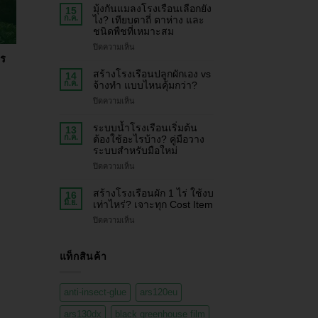
มุ้งกันแมลงโรงเรือนเลือกยัง
15
ก.ค.
ไง? เทียบตาถี่ ตาห่าง และ
ชนิดพืชที่เหมาะสม
ปิดความเห็น
กร
สร้างโรงเรือนปลูกผักเอง vs
14
ก.ค.
จ้างทำ แบบไหนคุ้มกว่า?
ปิดความเห็น
ระบบน้ำโรงเรือนเริ่มต้น
13
ก.ค.
ต้องใช้อะไรบ้าง? คู่มือวาง
ระบบสำหรับมือใหม่
ปิดความเห็น
สร้างโรงเรือนผัก 1 ไร่ ใช้งบ
16
มิ.ย.
เท่าไหร่? เจาะทุก Cost Item
ปิดความเห็น
แท็กสินค้า
anti-insect-glue
ars120eu
ars130dx
black greenhouse film