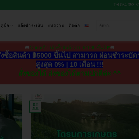
Tel
064-353-5
คู่มือ
แจ้งชำระเงิน
บทความ
ติดต่อ
🚚
จัดส่งฟรี !! เมื่อซื้อสินค้าครบ ฿1000 ขึ้นไป‼
🚚
ั่งซื้อสินค้า ฿5000 ขึ้นไป สามารถ ผ่อนชำระบั
สูงสุด 0% | 10 เดือน !!!
สั่งของได้ ส่งของได้ตามปกติค่ะ ^^
02
เม.ย.