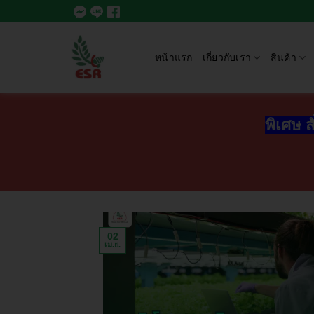
หน้าแรก
เกี่ยวกับเรา
สินค้า
พิเศษ ส
02
เม.ย.