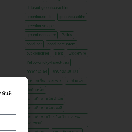
diffused greenhouse film
greenhouse film
greenhousefilm
greenhousetape
ground connector
Politiv
pondliner
pondlinercustom
pvc-pondliner
slant
wigglewire
Yellow-Sticky-Insect-trap
กาวดักแมลง
ตาข่ายกันแมลง
ตาข่ายเพื่อการเกษตร
ตาข่ายแข็ง
ปะกับเหล็ก
ดทันที
พลาสติกคลุมดินดำเงิน
พลาสติกคลุมดินสองสี
พลาสติกคลุมโรงเรือนใส UV 7%
(แบ่งขาย)