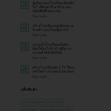
มุ้งกันแมลงโรงเรือนเลือกยัง
15
ก.ค.
ไง? เทียบตาถี่ ตาห่าง และ
ชนิดพืชที่เหมาะสม
ปิดความเห็น
สร้างโรงเรือนปลูกผักเอง vs
14
ก.ค.
จ้างทำ แบบไหนคุ้มกว่า?
ปิดความเห็น
ระบบน้ำโรงเรือนเริ่มต้น
13
ก.ค.
ต้องใช้อะไรบ้าง? คู่มือวาง
ระบบสำหรับมือใหม่
ปิดความเห็น
สร้างโรงเรือนผัก 1 ไร่ ใช้งบ
16
มิ.ย.
เท่าไหร่? เจาะทุก Cost Item
ปิดความเห็น
แท็กสินค้า
anti-insect-glue
ars120eu
ars130dx
black greenhouse film