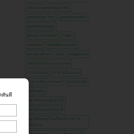
diffused greenhouse film
greenhouse film
greenhousefilm
greenhousetape
ground connector
Politiv
pondliner
pondlinercustom
pvc-pondliner
slant
wigglewire
Yellow-Sticky-Insect-trap
กาวดักแมลง
ตาข่ายกันแมลง
ตาข่ายเพื่อการเกษตร
ตาข่ายแข็ง
ปะกับเหล็ก
ดทันที
พลาสติกคลุมดินดำเงิน
พลาสติกคลุมดินสองสี
พลาสติกคลุมโรงเรือนใส UV 7%
(แบ่งขาย)