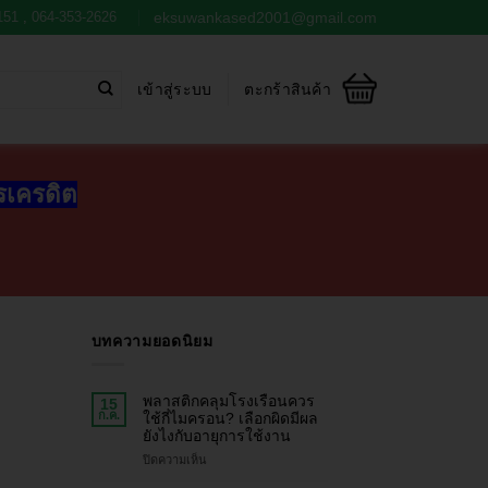
151
,
064-353-2626
eksuwankased2001@gmail.com
เข้าสู่ระบบ
ตะกร้าสินค้า
ตรเครดิต
บทความยอดนิยม
พลาสติกคลุมโรงเรือนควร
15
ก.ค.
ใช้กี่ไมครอน? เลือกผิดมีผล
ยังไงกับอายุการใช้งาน
ปิดความเห็น