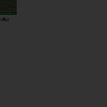
็วขึ้น?