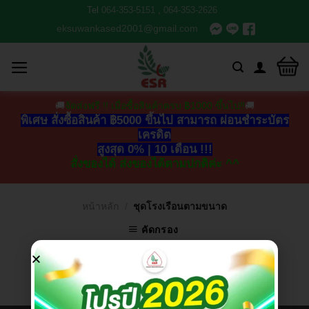
Tel
064-353-5151
,
064-353-2626
eksuwankased2001@gmail.com
🚚
จัดส่งฟรี !! เมื่อซื้อสินค้าครบ ฿1000 ขึ้นไป‼
🚚
พิเศษ สั่งซื้อสินค้า ฿5000 ขึ้นไป สามารถ ผ่อนชำระบัตร
เครดิต
สูงสุด 0% | 10 เดือน !!!
สั่งของได้ ส่งของได้ตามปกติค่ะ ^^
หน้าหลัก
/
ชุดโรงเรือนตามขนาด
คัดกรอง
ไม่พบสินค้าตรงกับที่คุณเลือก