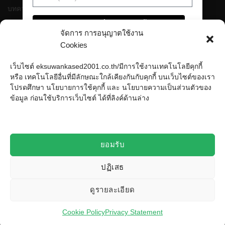
บทความ
รับสิทธิ์คูปอง ตอนนี้
ติดต่อ
จัดการ การอนุญาตใช้งาน
Cookies
สถิติเว็บไซต์
เว็บไซต์ eksuwankased2001.co.th/มีการใช้งานเทคโนโลยีคุกกี้
หรือ เทคโนโลยีอื่นที่มีลักษณะใกล้เคียงกันกับคุกกี้ บนเว็บไซต์ของเรา
หน้าที่เข้าชม
993,817 ครั้ง
โปรดศึกษา นโยบายการใช้คุกกี้ และ นโยบายความเป็นส่วนตัวของ
ผู้ชมทั้งหมด
993,817 ครั้ง
ข้อมูล ก่อนใช้บริการเว็บไซต์ ได้ที่ลิงค์ด้านล่าง
เปิดบริษัท
10 ก.ค. 2527
เปิดร้านออนไลน์
25 ม.ค. 2558
ร้านค้าอัพเดท
29 มิ.ย. 2562
ยอมรับ
ปฏิเสธ
ดูรายละเอียด
© 2025 EksuwanKased(2001) All Rights Reserved
กำลังพัฒนาโดย
Sixtygram Digital Agency
.
Cookie Policy
Privacy Statement