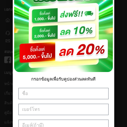
เอกสุวรรณเกษตร
241/11 หมู่ 17 ถ.กาญจนาภิเษก แขวง
ศาลาธรรมสพน์ เขตทวีวัฒนา กรุงเทพมหานคร 10170
064-353-5151 หรือ 064-353-2626
eksuwanased2001@gmail.com
สอบถามข้อมูลเพิ่มเติม
เมนูทั้งหมด
กรอกข้อมูลเพื่อรับคูปองส่วนลดทันที
หน้าแรก
เกี่ยวกับเรา
สินค้า
คู่มือ
แจ้งชำระเงิน