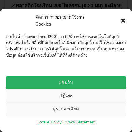
📌พลาสติกโรงเรือน
200
ไมครอน (
0.20
มม) จะมีอายุ
การใช้งาน
2
ปี ขึ้นไป
จัดการ การอนุญาตใช้งาน
Cookies
⌛
#
ยิ่งหนายิ่งทนทานกว่า
##
ขาดยากกว่า
#
⌛
เว็บไซต์ eksuwankased2001.co.th/มีการใช้งานเทคโนโลยีคุกกี้
⚠
#
ข้อควรระวังเวลาเลือกพลาสติกคลุมโรงเรือน
#
⚠
หรือ เทคโนโลยีอื่นที่มีลักษณะใกล้เคียงกันกับคุกกี้ บนเว็บไซต์ของเรา
โปรดศึกษา นโยบายการใช้คุกกี้ และ นโยบายความเป็นส่วนตัวของ
⚠
เราจำเป็นที่จะต้องเลือกใช้พลาสติกโรงเรือนให้ยาว
ข้อมูล ก่อนใช้บริการเว็บไซต์ ได้ที่ลิงค์ด้านล่าง
กว่าขนาดโรงเรือนเล็กน้อย เพื่อที่จะได้เผื่อ ชายเอาไว้
ดึงได้
🌿เช่น โรงเรือนยาว 40 ม ควรใช้?พลาสติกยาว 41 ม
ยอมรับ
เป็นต้น🌿
ปฏิเสธ
ดูรายละเอียด
พลาสติกโรงเรือนนี้ ใช้สำหรับคลุมหลังคาโรงเรือนซะ
ส่วนใหญ่ บางท่านอาจใช้ปิดด้านข้างโรงด้วย เช่น ท่าน
Cookie Policy
Privacy Statement
ที่ทำโรงเรือน แคคตัส