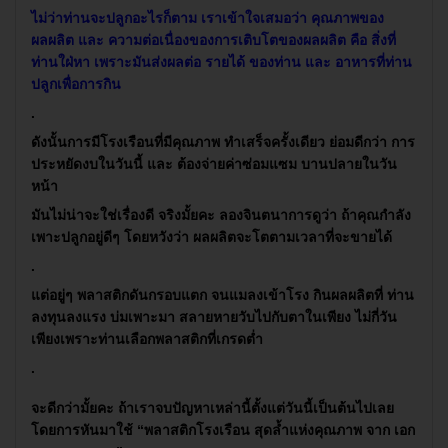
ไม่ว่าท่านจะปลูกอะไรก็ตาม เราเข้าใจเสมอว่า คุณภาพของ
ผลผลิต และ ความต่อเนื่องของการเติบโตของผลผลิต คือ สิ่งที่
ท่านใฝ่หา เพราะมันส่งผลต่อ รายได้ ของท่าน และ อาหารที่ท่าน
ปลูกเพื่อการกิน
.
ดังนั้นการมีโรงเรือนที่มีคุณภาพ ทำเสร็จครั้งเดียว ย่อมดีกว่า การ
ประหยัดงบในวันนี้ และ ต้องจ่ายค่าซ่อมแซม บานปลายในวัน
หน้า
มันไม่น่าจะใช่เรื่องดี จริงมั้ยคะ ลองจินตนาการดูว่า ถ้าคุณกำลัง
เพาะปลูกอยู่ดีๆ โดยหวังว่า ผลผลิตจะโตตามเวลาที่จะขายได้
.
แต่อยู่ๆ พลาสติกดันกรอบแตก จนแมลงเข้าโรง กินผลผลิตที่ ท่าน
ลงทุนลงแรง บ่มเพาะมา สลายหายวับไปกับตาในเพียง ไม่กี่วัน
เพียงเพราะท่านเลือกพลาสติกที่เกรดต่ำ
.
จะดีกว่ามั้ยคะ ถ้าเราจบปัญหาเหล่านี้ตั้งแต่วันนี้เป็นต้นไปเลย
โดยการหันมาใช้ “พลาสติกโรงเรือน สุดล้ำแห่งคุณภาพ จาก เอก