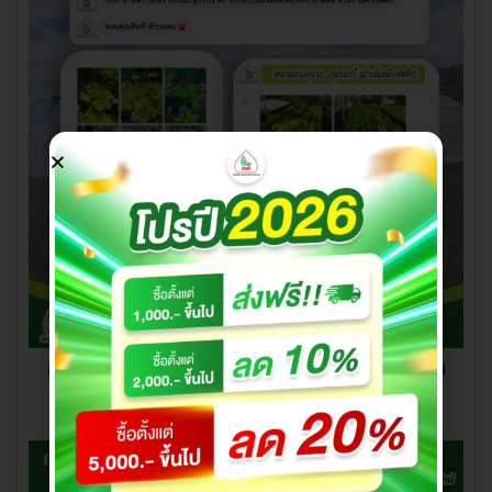
คุณ เก๋ ฟาร์มผักสลัด ขอบคุณที่อุดหนุน แสลน และ พลาสติก
โรงเรือนไปทำ โรงเรือนปลูกผัก นะคะ