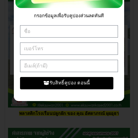
กรอกข้อมูลเพื่อรับคูปองส่วนลดทันที
รับสิทธิ์คูปอง ตอนนี้
พลาสติกโรงเรือนปลูกผัก ของ
คุณ อัศดาภรณ์ ผุยอุธา