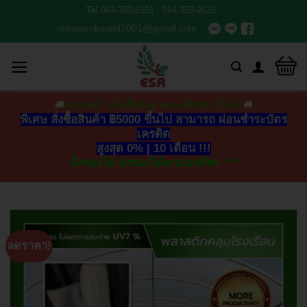
Tel
064-353-5151
,
064-353-2626
eksuwankased2001@gmail.com
🚚
จัดส่งฟรี !! เมื่อซื้อสินค้าครบ ฿1000 ขึ้นไป‼
🚚
พิเศษ สั่งซื้อสินค้า ฿5000 ขึ้นไป สามารถ ผ่อนชำระบัตร
เครดิต
สูงสุด 0% | 10 เดือน !!!
สั่งของได้ ส่งของได้ตามปกติค่ะ ^^
ลดราคา!